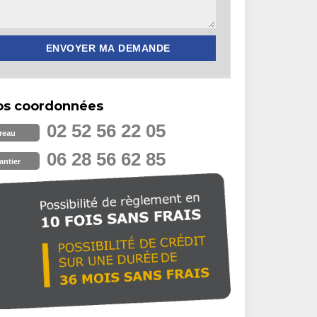
os coordonnées
02 52 56 22 05
reau
06 28 56 62 85
antier