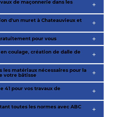
avaux de maçonnerie dans les
tion d'un muret à Chateauvieux et
gratuitement pour vous
 en coulage, création de dalle de
 les matériaux nécessaires pour la
e votre bâtisse
e 41 pour vos travaux de
tant toutes les normes avec ABC