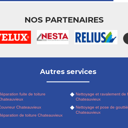
NOS PARTENAIRES
Autres services
éparation fuite de toiture
Nettoyage et ravalement de 
Chateauvieux
Chateauvieux
Couvreur Chateauvieux
Nettoyage et pose de gouttiè
Chateauvieux
Réparation de toiture Chateauvieux