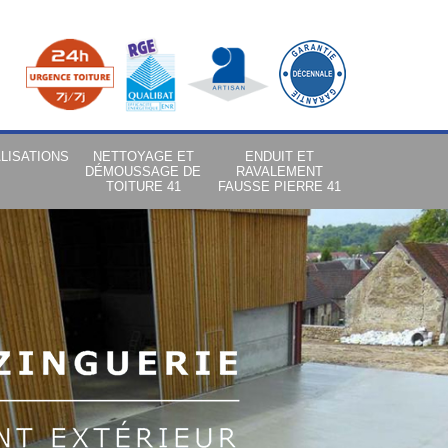
LISATIONS
NETTOYAGE ET
ENDUIT ET
DÉMOUSSAGE DE
RAVALEMENT
TOITURE 41
FAUSSE PIERRE 41