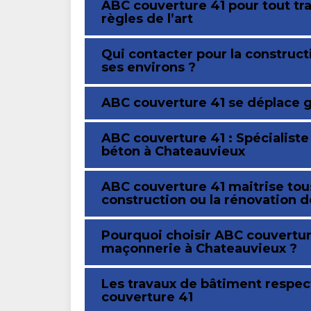
ABC couverture 41 pour tout tr
règles de l’art
Qui contacter pour la construc
ses environs ?
ABC couverture 41 se déplace 
ABC couverture 41 : Spécialiste
béton à Chateauvieux
ABC couverture 41 maitrise tous
construction ou la rénovation d
Pourquoi choisir ABC couvertur
maçonnerie à Chateauvieux ?
Les travaux de bâtiment respec
couverture 41