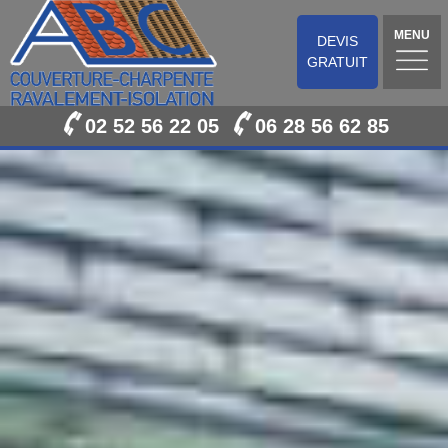
MENU
DEVIS
GRATUIT
02 52 56 22 05
06 28 56 62 85