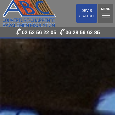
MENU
DEVIS
GRATUIT
02 52 56 22 05
06 28 56 62 85