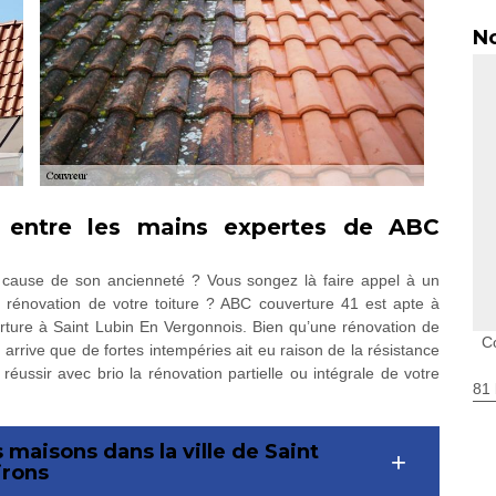
No
t entre les mains expertes de ABC
à cause de son ancienneté ? Vous songez là faire appel à un
a rénovation de votre toiture ? ABC couverture 41 est apte à
rture à Saint Lubin En Vergonnois. Bien qu’une rénovation de
C
l arrive que de fortes intempéries ait eu raison de la résistance
 réussir avec brio la rénovation partielle ou intégrale de votre
81 
s maisons dans la ville de Saint
irons