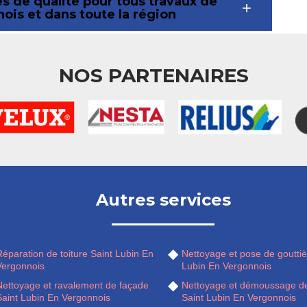
s de qualité pour tous travaux de
nois et dans toute la région
NOS PARTENAIRES
Autres services
éparation de toiture Saint Lubin En
Nettoyage et pose de gouttiè
Vergonnois
Lubin En Vergonnois
Nettoyage et ravalement de façade
Nettoyage et démoussage de
Saint Lubin En Vergonnois
Saint Lubin En Vergonnois