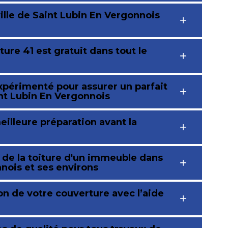
ville de Saint Lubin En Vergonnois
re 41 est gratuit dans tout le
xpérimenté pour assurer un parfait
int Lubin En Vergonnois
illeure préparation avant la
 de la toiture d'un immeuble dans
nnois et ses environs
on de votre couverture avec l’aide