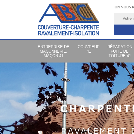
ON VOUS 
ENTREPRISE DE
COUVREUR
RÉPARATION
MAÇONNERIE,
41
FUITE DE
MAÇON 41
TOITURE 41