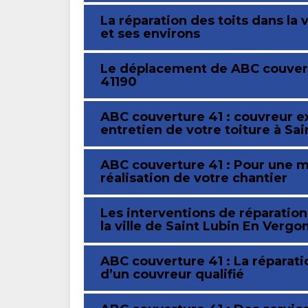
La réparation des toits dans la 
et ses environs
Le déplacement de ABC couvertu
41190
ABC couverture 41 : couvreur e
entretien de votre toiture à Sa
ABC couverture 41 : Pour une me
réalisation de votre chantier
Les interventions de réparation
la ville de Saint Lubin En Vergo
ABC couverture 41 : La réparati
d’un couvreur qualifié