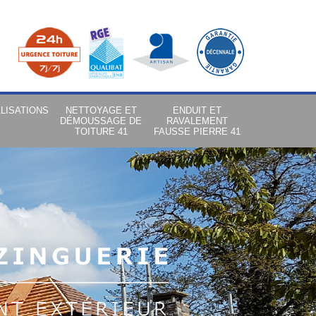
LISATIONS
NETTOYAGE ET
ENDUIT ET
DÉMOUSSAGE DE
RAVALEMENT
TOITURE 41
FAUSSE PIERRE 41