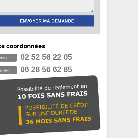
os coordonnées
02 52 56 22 05
reau
06 28 56 62 85
antier