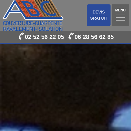
MENU
DEVIS
GRATUIT
02 52 56 22 05
06 28 56 62 85