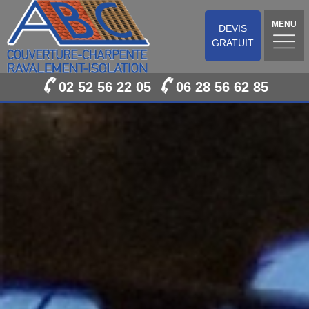
MENU
DEVIS
GRATUIT
02 52 56 22 05
06 28 56 62 85