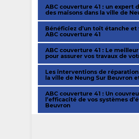
ABC couverture 41 : un expert d
des maisons dans la ville de N
Bénéficiez d’un toit étanche et
ABC couverture 41
ABC couverture 41 : Le meilleu
pour assurer vos travaux de vot
Les interventions de réparation
la ville de Neung Sur Beuvron e
ABC couverture 41 : Un couvre
l’efficacité de vos systèmes d’
Beuvron