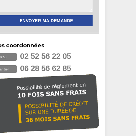
os coordonnées
02 52 56 22 05
reau
06 28 56 62 85
antier