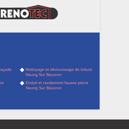
façade
Nettoyage et démoussage de toiture
Neung Sur Beuvron
re
Enduit et ravalement fausse pierre
Neung Sur Beuvron