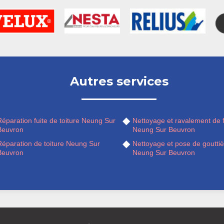
Autres services
éparation fuite de toiture Neung Sur
Nettoyage et ravalement de 
Beuvron
Neung Sur Beuvron
Réparation de toiture Neung Sur
Nettoyage et pose de gouttiè
Beuvron
Neung Sur Beuvron