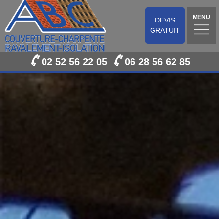
MENU
DEVIS
GRATUIT
02 52 56 22 05
06 28 56 62 85