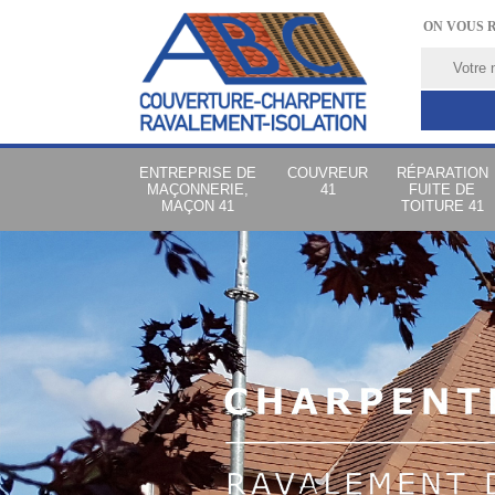
ON VOUS 
ENTREPRISE DE
COUVREUR
RÉPARATION
MAÇONNERIE,
41
FUITE DE
MAÇON 41
TOITURE 41