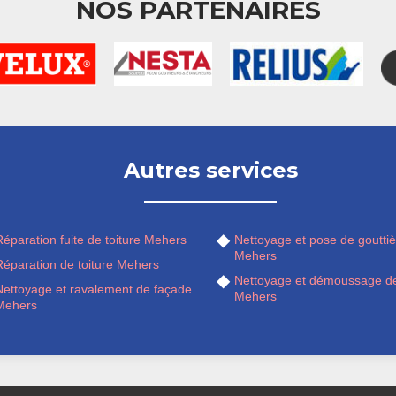
NOS PARTENAIRES
Autres services
éparation fuite de toiture Mehers
Nettoyage et pose de gouttiè
Mehers
Réparation de toiture Mehers
Nettoyage et démoussage de
Nettoyage et ravalement de façade
Mehers
Mehers