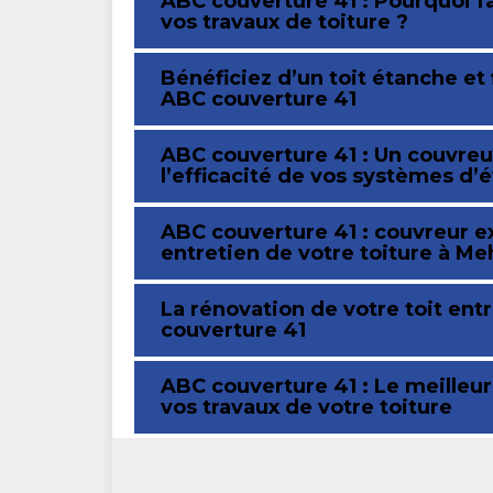
ABC couverture 41 : Pourquoi fa
vos travaux de toiture ?
Bénéficiez d’un toit étanche et
ABC couverture 41
ABC couverture 41 : Un couvre
l’efficacité de vos systèmes d’
ABC couverture 41 : couvreur e
entretien de votre toiture à Me
La rénovation de votre toit ent
couverture 41
ABC couverture 41 : Le meilleu
vos travaux de votre toiture