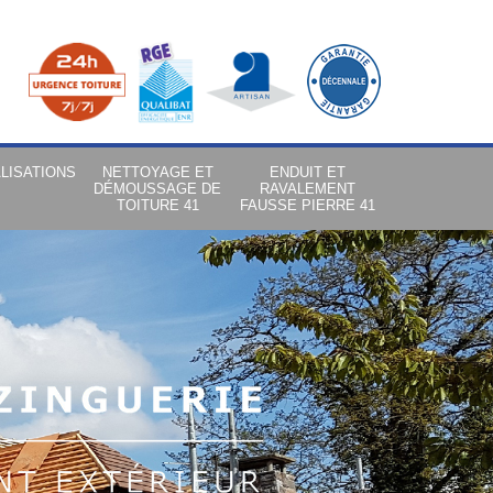
LISATIONS
NETTOYAGE ET
ENDUIT ET
DÉMOUSSAGE DE
RAVALEMENT
TOITURE 41
FAUSSE PIERRE 41