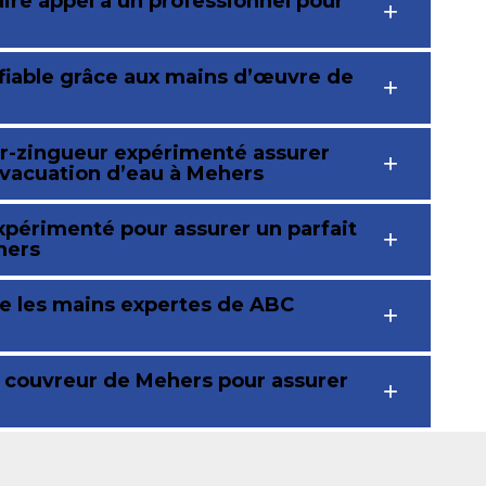
ire appel à un professionnel pour
 fiable grâce aux mains d’œuvre de
ur-zingueur expérimenté assurer
évacuation d’eau à Mehers
xpérimenté pour assurer un parfait
hers
re les mains expertes de ABC
r couvreur de Mehers pour assurer