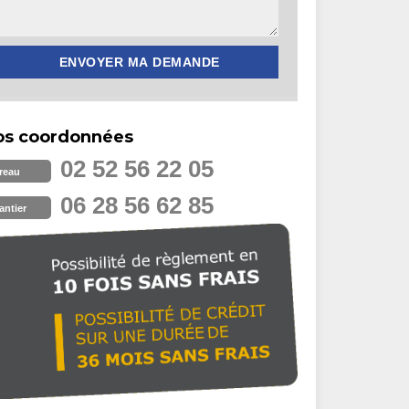
os coordonnées
02 52 56 22 05
reau
06 28 56 62 85
antier