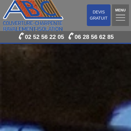
MENU
DEVIS
GRATUIT
02 52 56 22 05
06 28 56 62 85