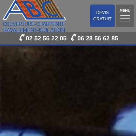
MENU
DEVIS
GRATUIT
02 52 56 22 05
06 28 56 62 85