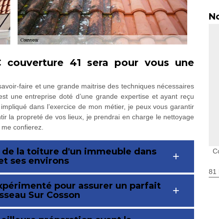
No
C couverture 41 sera pour vous une
voir-faire et une grande maitrise des techniques nécessaires
 est une entreprise doté d’une grande expertise et ayant reçu
impliqué dans l’exercice de mon métier, je peux vous garantir
ir la propreté de vos lieux, je prendrai en charge le nettoyage
 me confierez.
 de la toiture d'un immeuble dans
C
et ses environs
81 
xpérimenté pour assurer un parfait
isseau Sur Cosson