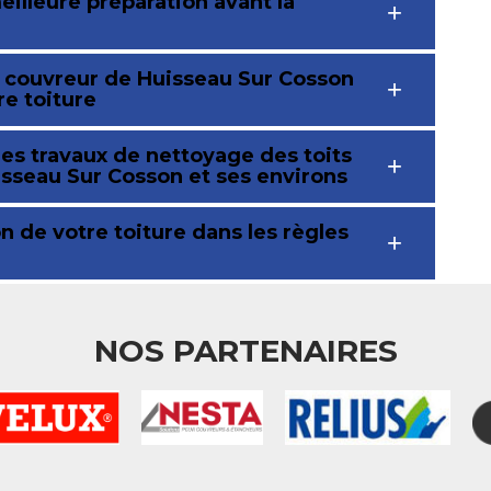
illeure préparation avant la
r couvreur de Huisseau Sur Cosson
re toiture
es travaux de nettoyage des toits
isseau Sur Cosson et ses environs
on de votre toiture dans les règles
NOS PARTENAIRES