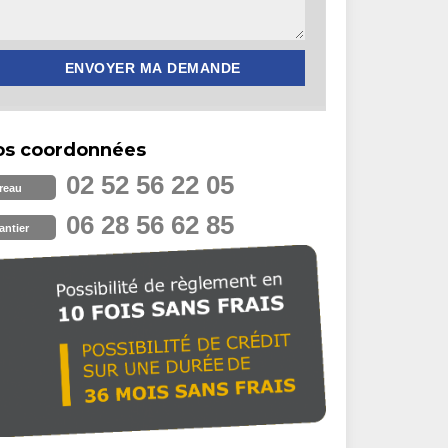
os coordonnées
02 52 56 22 05
reau
06 28 56 62 85
antier