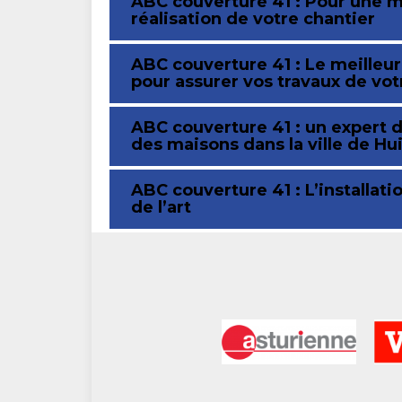
ABC couverture 41 : Pour une me
réalisation de votre chantier
ABC couverture 41 : Le meilleu
pour assurer vos travaux de vot
ABC couverture 41 : un expert d
des maisons dans la ville de Hu
ABC couverture 41 : L’installati
de l’art