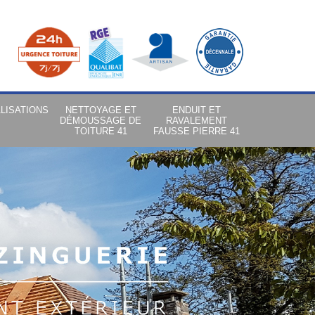
LISATIONS
NETTOYAGE ET
ENDUIT ET
DÉMOUSSAGE DE
RAVALEMENT
TOITURE 41
FAUSSE PIERRE 41