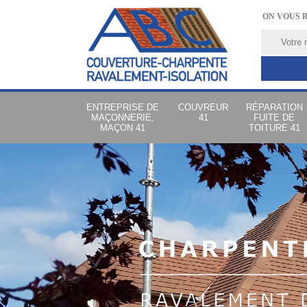
ON VOUS 
ENTREPRISE DE
COUVREUR
RÉPARATION
MAÇONNERIE,
41
FUITE DE
MAÇON 41
TOITURE 41