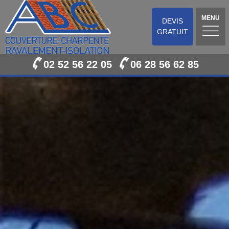
MENU
DEVIS
GRATUIT
02 52 56 22 05
06 28 56 62 85