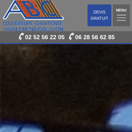
MENU
DEVIS
GRATUIT
02 52 56 22 05
06 28 56 62 85