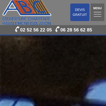
MENU
DEVIS
GRATUIT
02 52 56 22 05
06 28 56 62 85