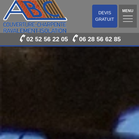
MENU
DEVIS
GRATUIT
02 52 56 22 05
06 28 56 62 85