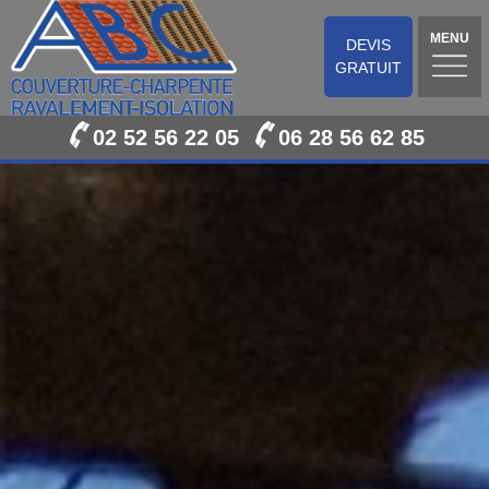
MENU
DEVIS
GRATUIT
02 52 56 22 05
06 28 56 62 85