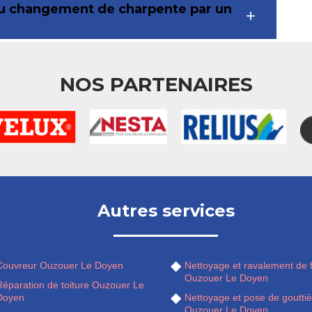
if du changement de charpente par un
NOS PARTENAIRES
Autres services
Couvreur Ouzouer Le Doyen
Nettoyage et ravalement de 
Ouzouer Le Doyen
Réparation de toiture Ouzouer Le
Doyen
Nettoyage et pose de gouttiè
Ouzouer Le Doyen