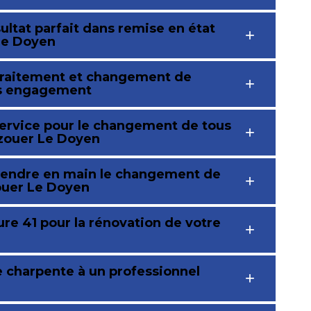
ultat parfait dans remise en état
Le Doyen
 traitement et changement de
ns engagement
service pour le changement de tous
zouer Le Doyen
prendre en main le changement de
ouer Le Doyen
re 41 pour la rénovation de votre
 charpente à un professionnel