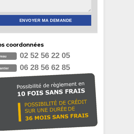
os coordonnées
02 52 56 22 05
reau
06 28 56 62 85
antier