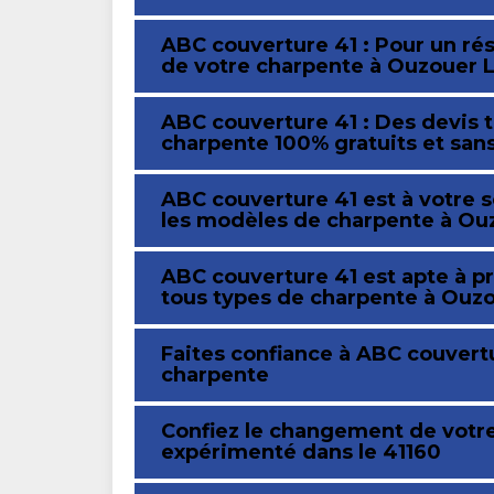
ABC couverture 41 : Pour un rés
de votre charpente à Ouzouer 
ABC couverture 41 : Des devis
charpente 100% gratuits et sa
ABC couverture 41 est à votre 
les modèles de charpente à Ou
ABC couverture 41 est apte à 
tous types de charpente à Ouz
Faites confiance à ABC couvertu
charpente
Confiez le changement de votre
expérimenté dans le 41160