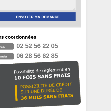
os coordonnées
02 52 56 22 05
reau
06 28 56 62 85
antier