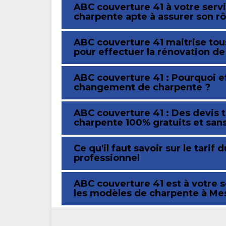
ABC couverture 41 à votre servi
charpente apte à assurer son rô
ABC couverture 41 maitrise to
pour effectuer la rénovation d
ABC couverture 41 : Pourquoi e
changement de charpente ?
ABC couverture 41 : Des devis
charpente 100% gratuits et sa
Ce qu'il faut savoir sur le tar
professionnel
ABC couverture 41 est à votre 
les modèles de charpente à Me