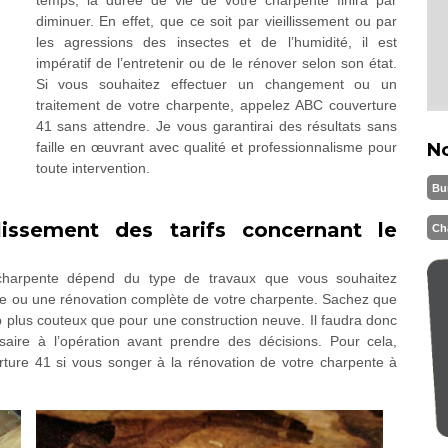
temps, la durée de vie de votre charpente finira par
diminuer. En effet, que ce soit par vieillissement ou par
les agressions des insectes et de l’humidité, il est
impératif de l’entretenir ou de le rénover selon son état.
Si vous souhaitez effectuer un changement ou un
traitement de votre charpente, appelez ABC couverture
41 sans attendre. Je vous garantirai des résultats sans
faille en œuvrant avec qualité et professionnalisme pour
N
toute intervention.
Bu
issement des tarifs concernant le
Ch
charpente dépend du type de travaux que vous souhaitez
ielle ou une rénovation complète de votre charpente. Sachez que
 plus couteux que pour une construction neuve. Il faudra donc
saire à l’opération avant prendre des décisions. Pour cela,
ture 41 si vous songer à la rénovation de votre charpente à