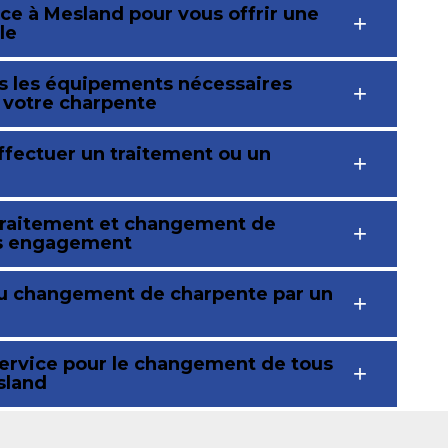
ce à Mesland pour vous offrir une
le
us les équipements nécessaires
e votre charpente
ffectuer un traitement ou un
 traitement et changement de
ns engagement
if du changement de charpente par un
service pour le changement de tous
sland