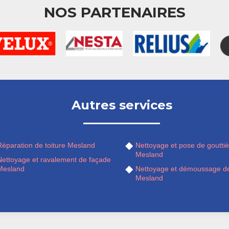
NOS PARTENAIRES
Autres services
Réparation de toiture Mesland
Nettoyage et pose de gouttiè
Mesland
Nettoyage et ravalement de façade
Mesland
Nettoyage et démoussage de
Mesland