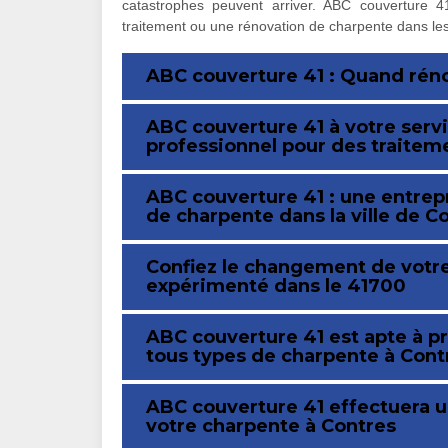
catastrophes peuvent arriver. ABC couverture 41
traitement ou une rénovation de charpente dans les 
ABC couverture 41 : Quand réno
ABC couverture 41 à votre servi
professionnel pour des traitem
ABC couverture 41 : une entrepr
de charpente dans la ville de C
Confiez le changement de votre
expérimenté dans le 41700
ABC couverture 41 est apte à 
tous types de charpente à Cont
ABC couverture 41 effectuera un
votre charpente à Contres