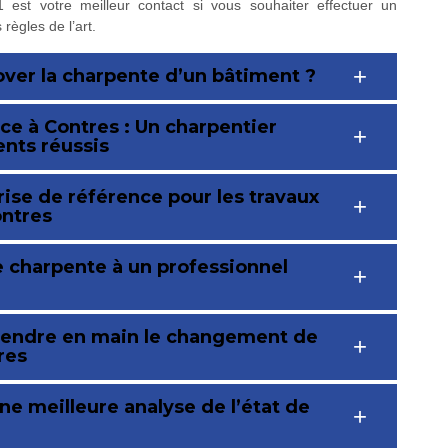
 est votre meilleur contact si vous souhaiter effectuer un
règles de l’art.
ver la charpente d’un bâtiment ?
ce à Contres : Un charpentier
ents réussis
ise de référence pour les travaux
ontres
 charpente à un professionnel
prendre en main le changement de
res
e meilleure analyse de l’état de