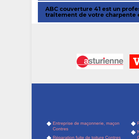
ABC couverture 41 est un profess
traitement de votre charpente 
Entreprise de maçonnerie, maçon
R
Contres
Réparation fuite de toiture Contres