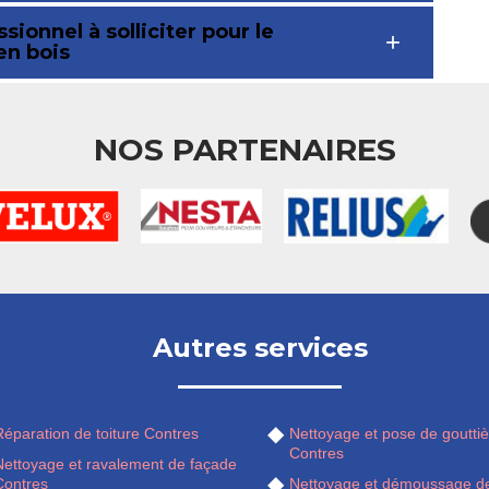
ionnel à solliciter pour le
en bois
NOS PARTENAIRES
Autres services
éparation de toiture Contres
Nettoyage et pose de gouttiè
Contres
Nettoyage et ravalement de façade
Contres
Nettoyage et démoussage de