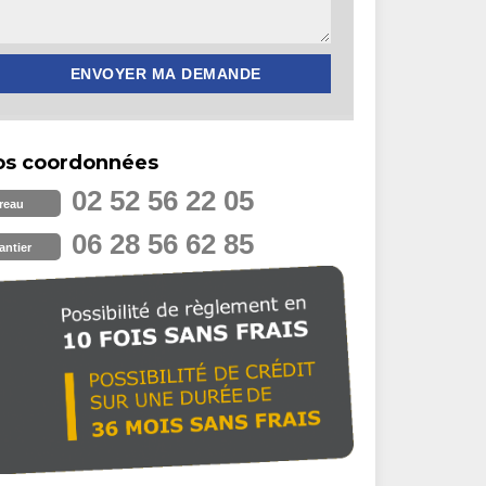
os coordonnées
02 52 56 22 05
reau
06 28 56 62 85
antier